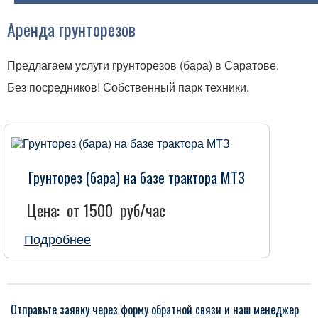
Аренда экскаваторов
Аренда грунторезов
Аренда самосвалов
Предлагаем услуги грунторезов (бара) в Саратове.
Без посредников! Собственный парк техники.
Аренда мини-погрузчиков Bobcat
Аренда фронтальных погрузчиков
Аренда вилочных погрузчиков
Грунторез (бара) на базе трактора МТЗ
Аренда автовышек
Цена:
от 1500
руб/час
Аренда автокранов
Подробнее
Аренда кранов-манипуляторов
Аренда бульдозеров
Отправьте заявку через форму обратной связи и наш менеджер