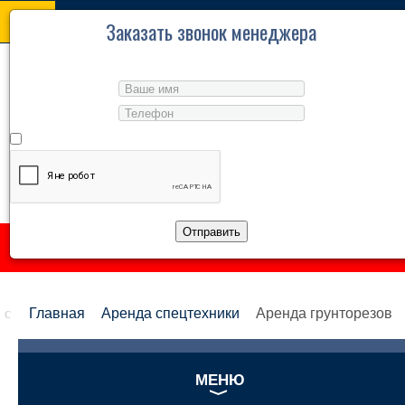
TPL_PROTOSTAR_TOGGLE_MENU
Заказать звонок менеджера
ГЛАВНАЯ
Аренда спецтехники
в Саратове и Саратовской области
АРЕНДА СПЕЦТЕХНИКИ
Согласие на обработку персональных данных
ТЕЛЕФОН
КОНТАКТЫ
+7 (8452) 49-42-23
РЕЖИМ РАБОТЫ
+7 (8452) 32-36-37
ПН-ПТ: 08:00–17:00
Отправить
✉
ЗАКАЗАТЬ ЗВОНОК
Главная
Аренда спецтехники
Аренда грунторезов
МЕНЮ